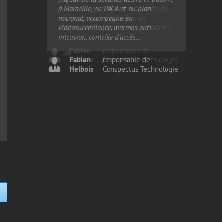
à Marseille, en PACA et au plan
personnel, garantissez la sécurité de
national, accompagne en
vos personnels et proches en
vidéosurveillance, alarmes anti-
choisissant la sérénité au quotidien !
intrusion, contrôle d’accès…
Fabien
,
responsable de
Fabien
Helbois
,
responsable de
Conspectus Technologie
Helbois
Conspectus Technologie