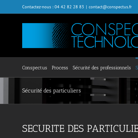
Passer
Contactez-nous : 04 42 82 28 83
|
contact@conspectus.fr
au
contenu
Conspectus
Process
Sécurité des professionnels
S
Sécurité des particuliers
SECURITE DES PARTICULI