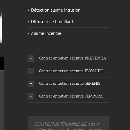
Détection alarme intrusion
Diffuseur de brouillard
Alarme Incendie
Contrat entretien sécurité PREVENTIA
Contrat entretien sécurité EVOLUTIO
Contrat entretien sécurité SERENIS
Contrat entretien sécurité TEMPORIS
CONSPECTUS TECHNOLOGIE, acteur
… Comme eux, protégez votre
majeur de la sécurité active et passive
patrimoine professionnel ou