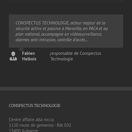
CONSPECTUS TECHNOLOGIE, acteur majeur de la
… Comme eux, protégez votre patrimoine professionnel
sécurité active et passive à Marseille, en PACA et au
ou personnel, garantissez la sécurité de vos personnels
plan national, accompagne en vidéosurveillance,
et proches en choisissant la sérénité au quotidien !
alarmes anti-intrusion, contrôle d’accès…
Fabien
,
responsable de Conspectus
Fabien
Helbois
,
responsable de Conspectus
Technologie
Helbois
Technologie
CONSPECTUS TECHNOLOGIE
Centre affaire alta rocca
1120 route de gemenos - Bât E02
13400 Aubagne